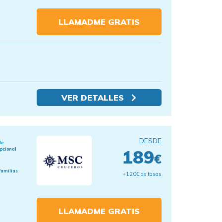
LLAMADME GRATIS
VER DETALLES
DESDE
de
pcional
189
€
familias
+120€ de tasas
LLAMADME GRATIS