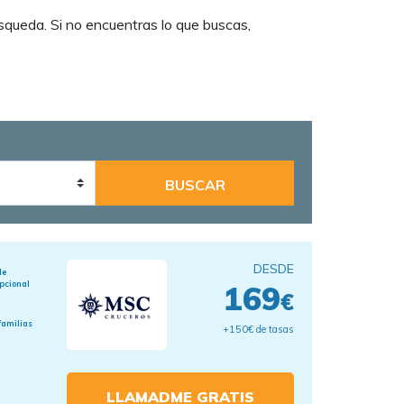
squeda. Si no encuentras lo que buscas,
DESDE
de
pcional
169
€
familias
+150€ de tasas
LLAMADME GRATIS