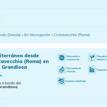
kolo (Grecia) » En Navegación » Civitavecchia (Roma)
iterráneo desde
Descuento a
Paquete 
mayores de...
bebidas o
tavecchia (Roma) en
 Grandiosa
Descuento en
Especial 
viaje de...
Gestión vuelo/hotel
s
a bordo del
Grandiosa