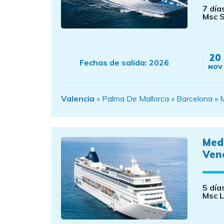
7 día
Msc S
20
Fechas de salida:
2026
NOV
Valencia
» Palma De Mallorca » Barcelona » Ma
Med
Vene
5 día
Msc L