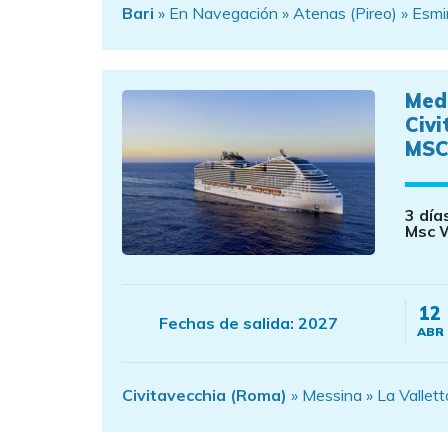
Bari
» En Navegación » Atenas (Pireo) » Esmi
Med
Civi
MSC
3 día
Msc W
12
Fechas de salida:
2027
ABR
Civitavecchia (Roma)
» Messina » La Vallett