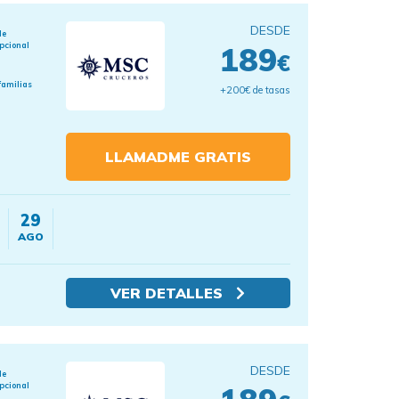
DESDE
de
pcional
189
€
familias
+200€ de tasas
LLAMADME GRATIS
29
AGO
VER DETALLES
DESDE
de
pcional