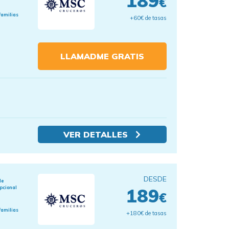
189
€
familias
+60€ de tasas
LLAMADME GRATIS
VER DETALLES
DESDE
de
pcional
189
€
familias
+180€ de tasas