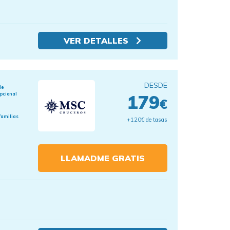
VER DETALLES
DESDE
de
pcional
179
€
familias
+120€ de tasas
LLAMADME GRATIS