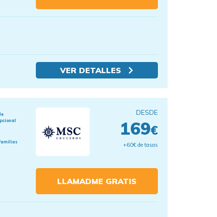
VER DETALLES
DESDE
de
pcional
169
€
familias
+60€ de tasas
LLAMADME GRATIS