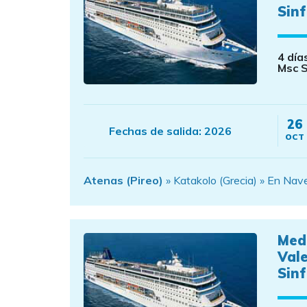
Sinf
4 día
Msc S
26
Fechas de salida:
2026
OCT
Atenas (Pireo)
» Katakolo (Grecia) » En Nav
Med
Val
Sinf