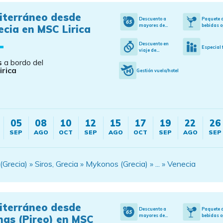
iterráneo desde
Descuento a
Paquete 
mayores de...
bebidas o
cia en MSC Lirica
Descuento en
Especial 
viaje de...
s
a bordo del
irica
Gestión vuelo/hotel
05
08
10
12
15
17
19
22
26
SEP
AGO
OCT
SEP
AGO
OCT
SEP
AGO
SEP
ecia) » Siros, Grecia » Mykonos (Grecia) » ... » Venecia
iterráneo desde
Descuento a
Paquete 
mayores de...
bebidas o
nas (Pireo) en MSC