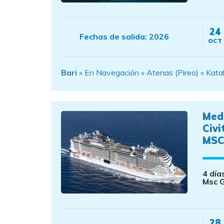
24
Fechas de salida:
2026
OCT
Bari
» En Navegación » Atenas (Pireo) » Kata
Med
Civi
MSC
4 día
Msc 
28