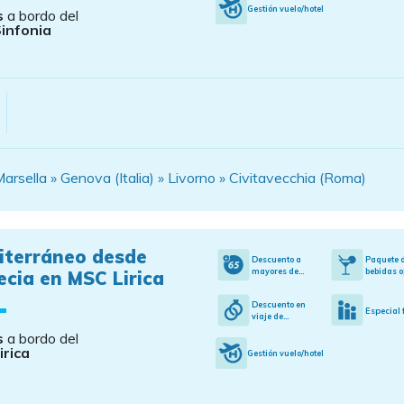
Gestión vuelo/hotel
s
a bordo del
infonia
rsella » Genova (Italia) » Livorno » Civitavecchia (Roma)
iterráneo desde
Descuento a
Paquete 
mayores de...
bebidas o
cia en MSC Lirica
Descuento en
Especial 
viaje de...
s
a bordo del
irica
Gestión vuelo/hotel