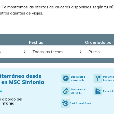
 Te mostramos las ofertas de cruceros disponibles según tu bú
stros agentes de viajes.
Fechas
Ordenado por
iterráneo desde
Descuento a
Paquete 
mayores de...
bebidas o
 en MSC Sinfonia
Descuento en
Especial 
viaje de...
s
a bordo del
infonia
Gestión vuelo/hotel