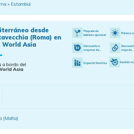
rna » Estambul
iterráneo desde
Paquete de
Relax y s
bebidas opcional
tavecchia (Roma) en
 World Asia
Descuento a
Descuent
mayores de...
viaje de...
Gestión vu
Especial familias
s
a bordo del
orld Asia
a (Malta)