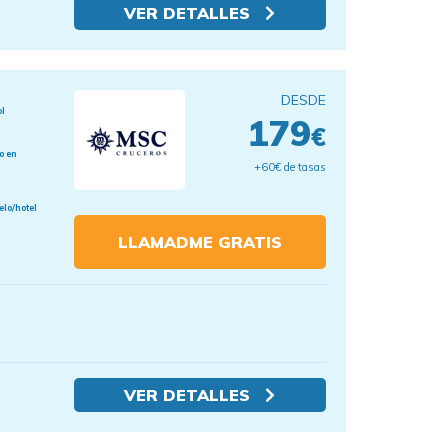
VER DETALLES
DESDE
ol
179
€
o en
+60€ de tasas
elo/hotel
LLAMADME GRATIS
VER DETALLES