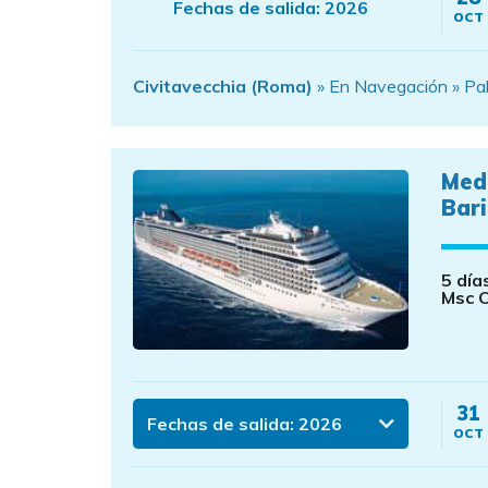
Fechas de salida:
2026
OCT
Civitavecchia (Roma)
» En Navegación » Pal
Med
Bar
5 día
Msc 
31
Fechas de salida:
2026
OCT