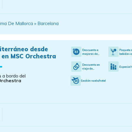
ma De Mallorca » Barcelona
iterráneo desde
Descuento a
Paquete 
mayores de...
bebidas o
i en MSC Orchestra
Descuento en
Especial 
viaje de...
s
a bordo del
Orchestra
Gestión vuelo/hotel