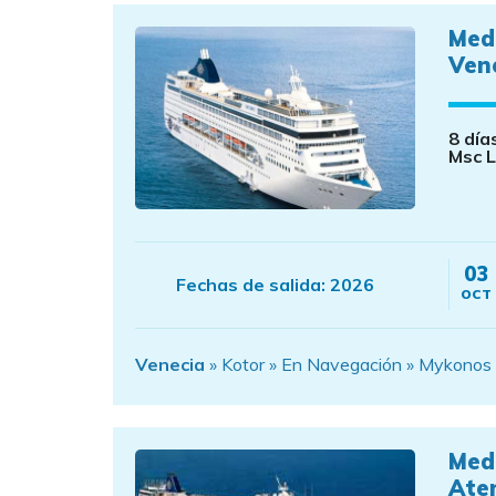
Med
Vene
8 día
Msc L
03
Fechas de salida:
2026
OCT
Venecia
» Kotor » En Navegación » Mykonos (Gr
Med
Ate