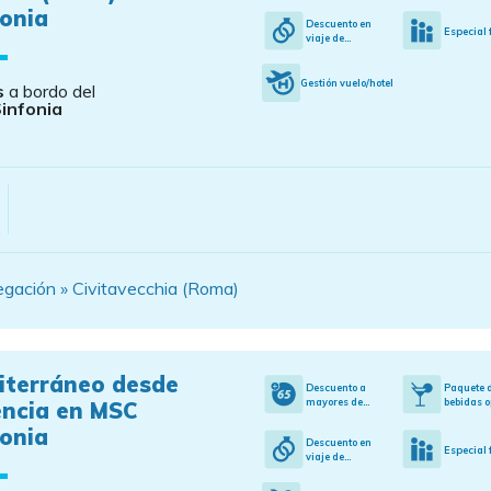
onia
Descuento en
Especial 
viaje de...
Gestión vuelo/hotel
s
a bordo del
infonia
egación » Civitavecchia (Roma)
iterráneo desde
Descuento a
Paquete 
mayores de...
bebidas o
encia en MSC
onia
Descuento en
Especial 
viaje de...