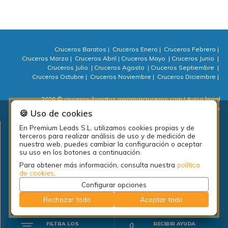
Cruceros Baratos
|
Cruceros Enero
|
Cruceros Febrero
|
Cruceros Marzo
|
Cruceros Abril
|
Cruceros Mayo
|
Cruceros Junio
|
Cruceros Julio
|
Cruceros Agosto
|
Cruceros Septiembre
|
Cruceros Octubre
|
Cruceros Noviembre
|
Cruceros Diciembre
|
2026 © cruceros-baratos.miramarcruceros.com
| Aviso legal
| Política de privacidad
| Política de cookies
| ⚙ Cookies
🍪 Uso de cookies
En Premium Leads S.L. utilizamos cookies propias y de
Plan de empleo local de la diputación de A Coruña: PEL Emprende
terceros para realizar análisis de uso y de medición de
actividades 2018.
nuestra web, puedes cambiar la configuración o aceptar
su uso en los botones a continuación.
Para obtener más información, consulta nuestra
política
de cookies
.
Configurar opciones
Rechazar todo
Aceptar todo
FILTRA LOS
RECIBIR AYUDA