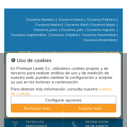
Cruceros Baratos
|
Cruceros Enero
|
Cruceros Febrero
|
Cruceros Marzo
|
Cruceros Abril
|
Cruceros Mayo
|
Cruceros Junio
|
Cruceros Julio
|
Cruceros Agosto
|
Cruceros Septiembre
|
Cruceros Octubre
|
Cruceros Noviembre
|
Cruceros Diciembre
|
2026 © cruceros-baratos.miramarcruceros.com
| Aviso legal
| Política de privacidad
| Política de cookies
| ⚙ Cookies
🍪 Uso de cookies
En Premium Leads S.L. utilizamos cookies propias y de
Plan de empleo local de la diputación de A Coruña: PEL
terceros para realizar análisis de uso y de medición de
Emprende actividades 2018.
nuestra web, puedes cambiar la configuración o aceptar
su uso en los botones a continuación.
Para obtener más información, consulta nuestra
política
de cookies
.
Configurar opciones
Rechazar todo
Aceptar todo
FILTRA LOS
RECIBIR AYUDA
RESULTADOS
DE UN AGENTE