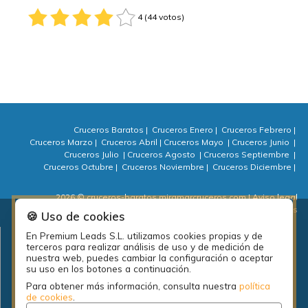
4 (44 votos)
Cruceros Baratos
|
Cruceros Enero
|
Cruceros Febrero
|
Cruceros Marzo
|
Cruceros Abril
|
Cruceros Mayo
|
Cruceros Junio
|
Cruceros Julio
|
Cruceros Agosto
|
Cruceros Septiembre
|
Cruceros Octubre
|
Cruceros Noviembre
|
Cruceros Diciembre
|
2026 © cruceros-baratos.miramarcruceros.com
| Aviso legal
| Política de privacidad
| Política de cookies
| ⚙ Cookies
🍪 Uso de cookies
En Premium Leads S.L. utilizamos cookies propias y de
Plan de empleo local de la diputación de A Coruña: PEL Emprende
terceros para realizar análisis de uso y de medición de
actividades 2018.
nuestra web, puedes cambiar la configuración o aceptar
su uso en los botones a continuación.
Para obtener más información, consulta nuestra
política
de cookies
.