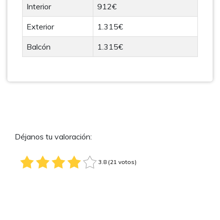
Interior
912€
Exterior
1.315€
Balcón
1.315€
Déjanos tu valoración:
3.8 (21 votos)