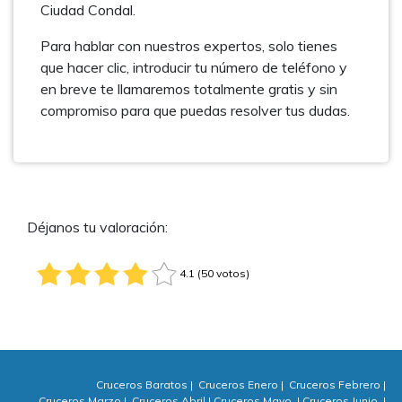
Ciudad Condal.
Para hablar con nuestros expertos, solo tienes
que hacer clic, introducir tu número de teléfono y
en breve te llamaremos totalmente gratis y sin
compromiso para que puedas resolver tus dudas.
Déjanos tu valoración:
4.1 (50 votos)
Cruceros Baratos
|
Cruceros Enero
|
Cruceros Febrero
|
Cruceros Marzo
|
Cruceros Abril
|
Cruceros Mayo
|
Cruceros Junio
|